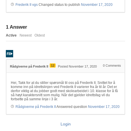
Frederik II vgs
Changed status to publish
November 17, 2020
1
Answer
Active
Newest
Oldest
12
0
Comments
Rådgiverne på Frederik II
Posted November 17, 2020
Hei, Takk for at du stiller spørsmål til oss på Frederik II. Snittet for å
komme inn på idrettslinjen ved Frederik II varierer fra år til år. Det er
derfor viktig at du jobber godt med skolearbeidet i 10. klasse for å få
så høyt karaktersnitt som mulig. Når det gjelder idrettsfag vil du
fortsette på samme linje i 3 år.
Rådgiverne på Frederik II
Answered question
November 17, 2020
Login