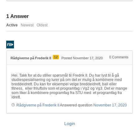
1
Answer
Active
Newest
Oldest
12
0
Comments
Rådgiverne på Frederik II
Posted November 17, 2020
Hei. Takk for at du stiller spørsmål til Fredrik II. Du har lyst til å gå
studiespesialisering og lurer på om det er mulig å kombinere med
breddeidrett. Du kan for eksempel velge breddeidrett, ball eller
fitness, eller friluftsliv som et programfag i Vg2 og Vg3. Det er mange
som liker å kombinere programfag fra STU med et programfag fra
idrett.
Rådgiverne på Frederik II
Answered question
November 17, 2020
Login