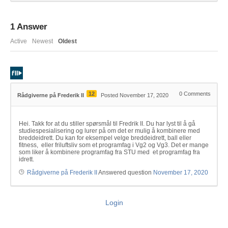
1
Answer
Active
Newest
Oldest
12
0
Comments
Rådgiverne på Frederik II
Posted November 17, 2020
Hei. Takk for at du stiller spørsmål til Fredrik II. Du har lyst til å gå
studiespesialisering og lurer på om det er mulig å kombinere med
breddeidrett. Du kan for eksempel velge breddeidrett, ball eller
fitness, eller friluftsliv som et programfag i Vg2 og Vg3. Det er mange
som liker å kombinere programfag fra STU med et programfag fra
idrett.
Rådgiverne på Frederik II
Answered question
November 17, 2020
Login