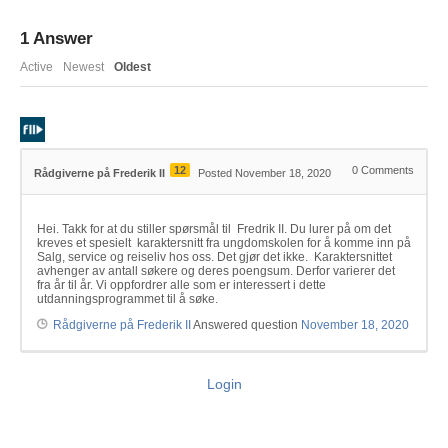
1
Answer
Active
Newest
Oldest
12
0
Comments
Rådgiverne på Frederik II
Posted November 18, 2020
Hei. Takk for at du stiller spørsmål til Fredrik II. Du lurer på om det
kreves et spesielt karaktersnitt fra ungdomskolen for å komme inn på
Salg, service og reiseliv hos oss. Det gjør det ikke. Karaktersnittet
avhenger av antall søkere og deres poengsum. Derfor varierer det
fra år til år. Vi oppfordrer alle som er interessert i dette
utdanningsprogrammet til å søke.
Rådgiverne på Frederik II
Answered question
November 18, 2020
Login