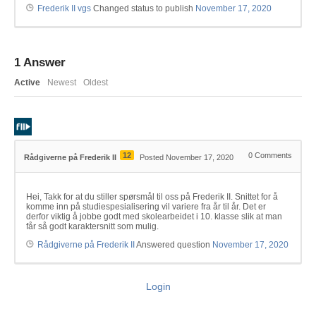
Frederik II vgs
Changed status to publish
November 17, 2020
1
Answer
Active
Newest
Oldest
12
0
Comments
Rådgiverne på Frederik II
Posted November 17, 2020
Hei, Takk for at du stiller spørsmål til oss på Frederik II. Snittet for å
komme inn på studiespesialisering vil variere fra år til år. Det er
derfor viktig å jobbe godt med skolearbeidet i 10. klasse slik at man
får så godt karaktersnitt som mulig.
Rådgiverne på Frederik II
Answered question
November 17, 2020
Login