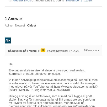
Frederik II vgs
Changed status to publish
November 17, 2020
1
Answer
Active
Newest
Oldest
12
0
Comments
Rådgiverne på Frederik II
Posted November 17, 2020
Hei
Elevundersøkelsen viser at elevene trives godt ved skolen.
Størrelsen er fra 25 -28 elever pr klasse.
Vi kunne selvfølgelig snakket mye om klassemiljø på Frederik II, men
vi anbefaler at du hører hva elevene våre har å si selv! Hør intervju
med elever på vår YouTube-kanal: https://www.youtube.com/playlist?
list=PLHWhIj4M-PRk9gIv89s7sdC43co70NKd1
I tillegg er vi også en MOT-skole, som er med på å bygge et godt
skolemiljø. Her får man også mulighet til å engasjere seg som Ung
MOTivator for å bidra til et godt skolemiljø. Mer om MOT på
hjemmesiden vår: https://frederikii.vgs.no/om-skolen/prosjekter-og-