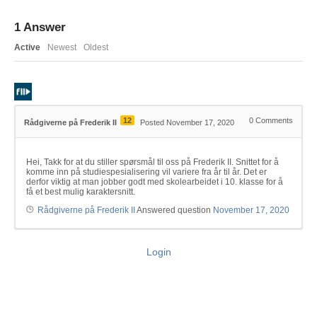
1
Answer
Active
Newest
Oldest
12
0
Comments
Rådgiverne på Frederik II
Posted November 17, 2020
Hei, Takk for at du stiller spørsmål til oss på Frederik II. Snittet for å
komme inn på studiespesialisering vil variere fra år til år. Det er
derfor viktig at man jobber godt med skolearbeidet i 10. klasse for å
få et best mulig karaktersnitt.
Rådgiverne på Frederik II
Answered question
November 17, 2020
Login