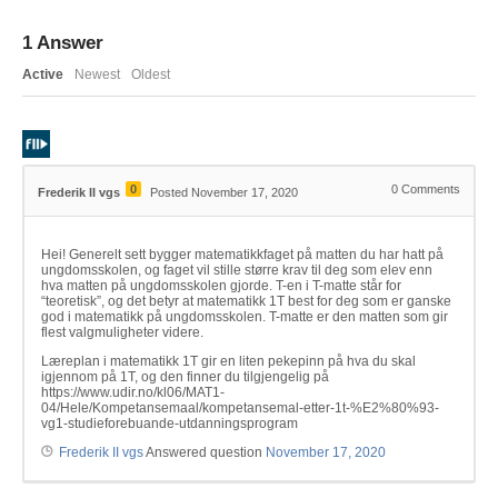
1
Answer
Active
Newest
Oldest
0
0
Comments
Frederik II vgs
Posted November 17, 2020
Hei! Generelt sett bygger matematikkfaget på matten du har hatt på
ungdomsskolen, og faget vil stille større krav til deg som elev enn
hva matten på ungdomsskolen gjorde. T-en i T-matte står for
“teoretisk”, og det betyr at matematikk 1T best for deg som er ganske
god i matematikk på ungdomsskolen. T-matte er den matten som gir
flest valgmuligheter videre.
Læreplan i matematikk 1T gir en liten pekepinn på hva du skal
igjennom på 1T, og den finner du tilgjengelig på
https://www.udir.no/kl06/MAT1-
04/Hele/Kompetansemaal/kompetansemal-etter-1t-%E2%80%93-
vg1-studieforebuande-utdanningsprogram
Frederik II vgs
Answered question
November 17, 2020