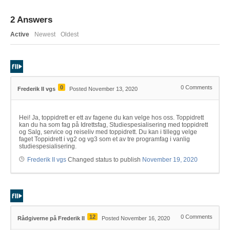
2
Answers
Active
Newest
Oldest
0
0
Comments
Frederik II vgs
Posted November 13, 2020
Hei! Ja, toppidrett er ett av fagene du kan velge hos oss. Toppidrett
kan du ha som fag på Idrettsfag, Studiespesialisering med toppidrett
og Salg, service og reiseliv med toppidrett. Du kan i tillegg velge
faget Toppidrett i vg2 og vg3 som et av tre programfag i vanlig
studiespesialisering.
Frederik II vgs
Changed status to publish
November 19, 2020
12
0
Comments
Rådgiverne på Frederik II
Posted November 16, 2020