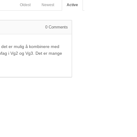
Oldest
Newest
Active
0
Comments
å om det er mulig å kombinere med
ramfag i Vg2 og Vg3. Det er mange