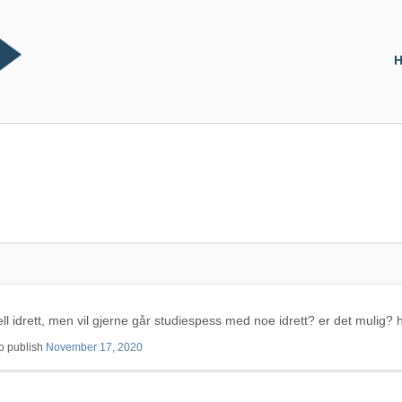
H
ell idrett, men vil gjerne går studiespess med noe idrett? er det mulig
o publish
November 17, 2020